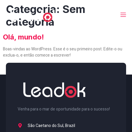
Categoria:
Sem
categoria
Olá, mundo!
Boas-vindas ao WordPress. Esse é o seu primeiro post. Edite-o ou
exclua-o, e então comece a escrever!
Venha para o mar de oportunidade para o sucesso!
São Caetano do Sul, Brazil